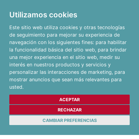
Utilizamos cookies
Este sitio web utiliza cookies y otras tecnologías
de seguimiento para mejorar su experiencia de
navegación con los siguientes fines:
para habilitar
la funcionalidad básica del sitio web
,
para brindar
una mejor experiencia en el sitio web
,
medir su
interés en nuestros productos y servicios y
personalizar las interacciones de marketing
,
para
mostrar anuncios que sean más relevantes para
usted
.
ACEPTAR
RECHAZAR
CAMBIAR PREFERENCIAS