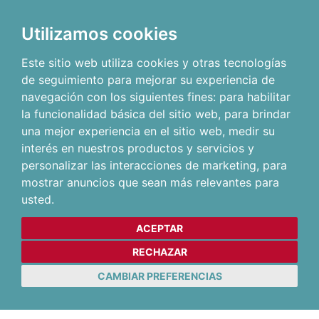
Utilizamos cookies
Este sitio web utiliza cookies y otras tecnologías
de seguimiento para mejorar su experiencia de
navegación con los siguientes fines:
para habilitar
la funcionalidad básica del sitio web
,
para brindar
una mejor experiencia en el sitio web
,
medir su
interés en nuestros productos y servicios y
personalizar las interacciones de marketing
,
para
mostrar anuncios que sean más relevantes para
usted
.
ACEPTAR
RECHAZAR
CAMBIAR PREFERENCIAS