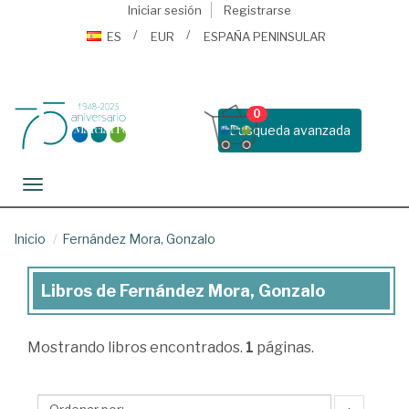
Iniciar sesión
Registrarse
ES
EUR
ESPAÑA PENINSULAR
0
Busqueda avanzada
Toggle navigation
Inicio
Fernández Mora, Gonzalo
Libros de Fernández Mora, Gonzalo
Libros
de
Mostrando
libros encontrados.
1
páginas.
Fernández
Mora,