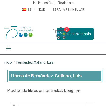
Iniciar sesión
Registrarse
ES
EUR
ESPAÑA PENINSULAR
0
Busqueda avanzada
Toggle navigation
Inicio
Fernández-Galiano, Luis
Libros de Fernández-Galiano, Luis
Libros
de
Mostrando
libros encontrados.
1
páginas.
Fernández-
Galiano,