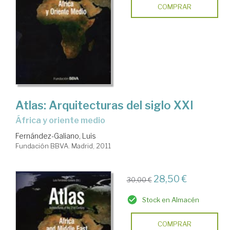
COMPRAR
Atlas: Arquitecturas del siglo XXI
África y oriente medio
Fernández-Galiano, Luis
Fundación BBVA. Madrid, 2011
28,50 €
30,00 €
Stock en Almacén
COMPRAR