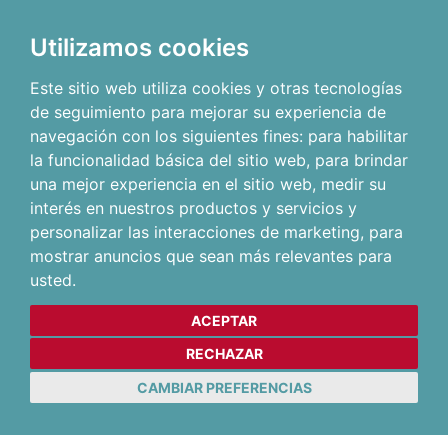
Utilizamos cookies
Este sitio web utiliza cookies y otras tecnologías
de seguimiento para mejorar su experiencia de
navegación con los siguientes fines:
para habilitar
la funcionalidad básica del sitio web
,
para brindar
una mejor experiencia en el sitio web
,
medir su
interés en nuestros productos y servicios y
personalizar las interacciones de marketing
,
para
mostrar anuncios que sean más relevantes para
usted
.
ACEPTAR
RECHAZAR
CAMBIAR PREFERENCIAS