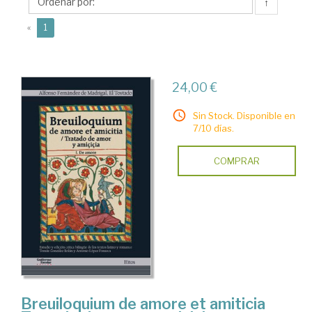
Madrigal,
↑
Alfonso
(current)
«
1
24,00 €
Sin Stock. Disponible en
7/10 días.
COMPRAR
Breuiloquium de amore et amiticia