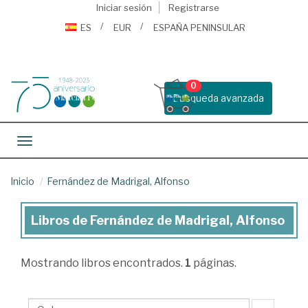
Iniciar sesión
Registrarse
ES
EUR
ESPAÑA PENINSULAR
0
Busqueda avanzada
Toggle navigation
Inicio
Fernández de Madrigal, Alfonso
Libros de Fernández de Madrigal, Alfonso
Libros
de
Mostrando
libros encontrados.
1
páginas.
Fernández
de