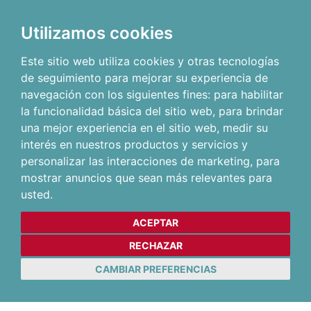
Utilizamos cookies
Este sitio web utiliza cookies y otras tecnologías
de seguimiento para mejorar su experiencia de
navegación con los siguientes fines:
para habilitar
la funcionalidad básica del sitio web
,
para brindar
una mejor experiencia en el sitio web
,
medir su
interés en nuestros productos y servicios y
personalizar las interacciones de marketing
,
para
mostrar anuncios que sean más relevantes para
usted
.
ACEPTAR
RECHAZAR
CAMBIAR PREFERENCIAS