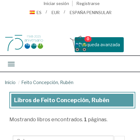
Iniciar sesión
Registrarse
ES
EUR
ESPAÑA PENINSULAR
0
Busqueda avanzada
Toggle navigation
Inicio
Feito Concepción, Rubén
Libros de Feito Concepción, Rubén
Libros
de
Mostrando
libros encontrados.
1
páginas.
Feito
Concepción,