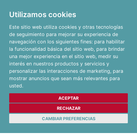
Utilizamos cookies
Este sitio web utiliza cookies y otras tecnologías
de seguimiento para mejorar su experiencia de
navegación con los siguientes fines:
para habilitar
la funcionalidad básica del sitio web
,
para brindar
una mejor experiencia en el sitio web
,
medir su
interés en nuestros productos y servicios y
personalizar las interacciones de marketing
,
para
mostrar anuncios que sean más relevantes para
usted
.
ACEPTAR
RECHAZAR
CAMBIAR PREFERENCIAS