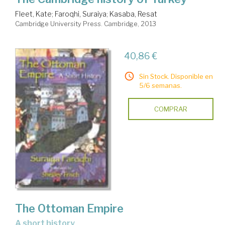
Fleet, Kate
;
Faroqhi, Suraiya
;
Kasaba, Resat
Cambridge University Press. Cambridge, 2013
40,86 €
Sin Stock. Disponible en
5/6 semanas.
COMPRAR
The Ottoman Empire
a short history