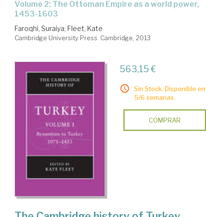
Volume 2: The Ottoman Empire as a world power,
1453-1603
Faroqhi, Suraiya
;
Fleet, Kate
Cambridge University Press. Cambridge, 2013
563,15 €
Sin Stock. Disponible en
5/6 semanas.
COMPRAR
The Cambridge history of Turkey