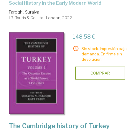
Social History in the Early Modern World
Faroqhi, Suraiya
I.B. Tauris & Co. Ltd.. London, 2022
148,58 €
Sin stock. Impresión bajo
demanda. En firme sin
devolución
COMPRAR
The Cambridge history of Turkey