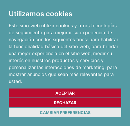
Utilizamos cookies
Este sitio web utiliza cookies y otras tecnologías
de seguimiento para mejorar su experiencia de
navegación con los siguientes fines:
para habilitar
la funcionalidad básica del sitio web
,
para brindar
una mejor experiencia en el sitio web
,
medir su
interés en nuestros productos y servicios y
personalizar las interacciones de marketing
,
para
mostrar anuncios que sean más relevantes para
usted
.
ACEPTAR
RECHAZAR
CAMBIAR PREFERENCIAS