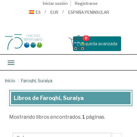
Iniciar sesión
Registrarse
ES
EUR
ESPAÑA PENINSULAR
0
Busqueda avanzada
Toggle navigation
Inicio
Faroqhi, Suraiya
Libros de Faroqhi, Suraiya
Libros
de
Mostrando
libros encontrados.
1
páginas.
Faroqhi,
Suraiya