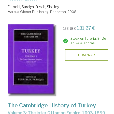
Faroqhi, Suraiya
;
Frisch, Shelley
Markus Wiener Publishing. Princeton, 2008
131,27 €
138,18 €
Stock en librería. Envío
en 24/48 horas
COMPRAR
The Cambridge History of Turkey
Volume 3: The later Ottoman Empire, 1603-1839