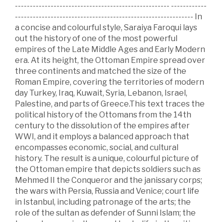
---------------------------------------------------- ------------
------------------------------------------------------------ In
a concise and colourful style, Saraiya Faroqui lays
out the history of one of the most powerful
empires of the Late Middle Ages and Early Modern
era. At its height, the Ottoman Empire spread over
three continents and matched the size of the
Roman Empire, covering the territories of modern
day Turkey, Iraq, Kuwait, Syria, Lebanon, Israel,
Palestine, and parts of Greece.This text traces the
political history of the Ottomans from the 14th
century to the dissolution of the empires after
WWI, and it employs a balanced approach that
encompasses economic, social, and cultural
history. The result is a unique, colourful picture of
the Ottoman empire that depicts soldiers such as
Mehmed II the Conqueror and the janissary corps;
the wars with Persia, Russia and Venice; court life
in Istanbul, including patronage of the arts; the
role of the sultan as defender of Sunni Islam; the