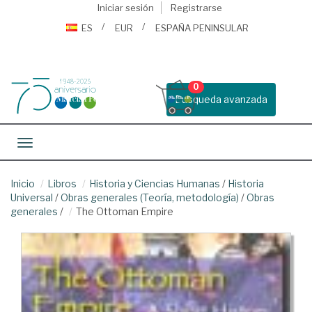
Iniciar sesión
Registrarse
ES
EUR
ESPAÑA PENINSULAR
0
Busqueda avanzada
Toggle navigation
Inicio
Libros
Historia y Ciencias Humanas
/
Historia
Universal
/
Obras generales (Teoría, metodología)
/
Obras
generales
/
The Ottoman Empire