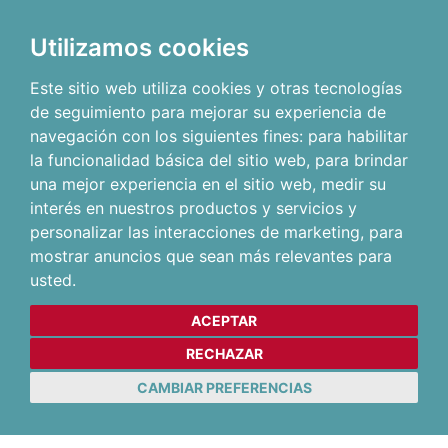
Utilizamos cookies
Este sitio web utiliza cookies y otras tecnologías
de seguimiento para mejorar su experiencia de
navegación con los siguientes fines:
para habilitar
la funcionalidad básica del sitio web
,
para brindar
una mejor experiencia en el sitio web
,
medir su
interés en nuestros productos y servicios y
personalizar las interacciones de marketing
,
para
mostrar anuncios que sean más relevantes para
usted
.
ACEPTAR
RECHAZAR
CAMBIAR PREFERENCIAS