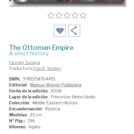
The Ottoman Empire
a short history
Faroqhi, Suraiya
Traductor/a
Frisch, Shelley
ISBN:
9781558764491
Editorial:
Markus Wiener Publishing
Fecha de la edición:
2008
Lugar de la edición:
Princeton. Reino Unido
Colección:
Middle Eastern History
Encuadernación:
Rústica
Medidas:
23 cm
Nº Pág.:
196
Idiomas:
Inglés