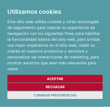
Utilizamos cookies
Este sitio web utiliza cookies y otras tecnologías
de seguimiento para mejorar su experiencia de
navegación con los siguientes fines:
para habilitar
la funcionalidad básica del sitio web
,
para brindar
una mejor experiencia en el sitio web
,
medir su
interés en nuestros productos y servicios y
personalizar las interacciones de marketing
,
para
mostrar anuncios que sean más relevantes para
usted
.
ACEPTAR
RECHAZAR
CAMBIAR PREFERENCIAS