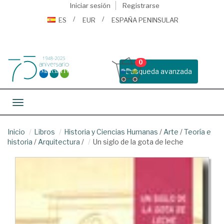
Iniciar sesión
Registrarse
ES
EUR
ESPAÑA PENINSULAR
0
Busqueda avanzada
Toggle navigation
Inicio
Libros
Historia y Ciencias Humanas
/
Arte
/
Teoría e
historia
/
Arquitectura
/
Un siglo de la gota de leche