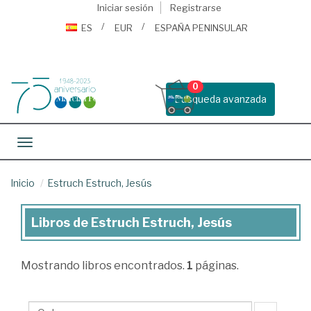
Iniciar sesión
Registrarse
ES
EUR
ESPAÑA PENINSULAR
0
Busqueda avanzada
Toggle navigation
Inicio
Estruch Estruch, Jesús
Libros de Estruch Estruch, Jesús
Libros
de
Mostrando
libros encontrados.
1
páginas.
Estruch
Estruch,