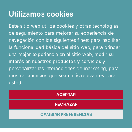
Utilizamos cookies
Este sitio web utiliza cookies y otras tecnologías
de seguimiento para mejorar su experiencia de
navegación con los siguientes fines:
para habilitar
la funcionalidad básica del sitio web
,
para brindar
una mejor experiencia en el sitio web
,
medir su
interés en nuestros productos y servicios y
personalizar las interacciones de marketing
,
para
mostrar anuncios que sean más relevantes para
usted
.
ACEPTAR
RECHAZAR
CAMBIAR PREFERENCIAS