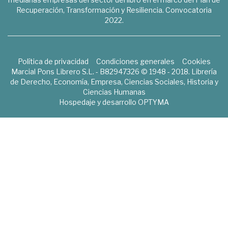
Recuperación, Transformación y Resiliencia. Convocatoria
2022.
Política de privacidad
Condiciones generales
Cookies
Marcial Pons Librero S.L. - B82947326 © 1948 - 2018. Librería
de Derecho, Economía, Empresa, Ciencias Sociales, Historia y
Ciencias Humanas
Hospedaje y desarrollo
OPTYMA