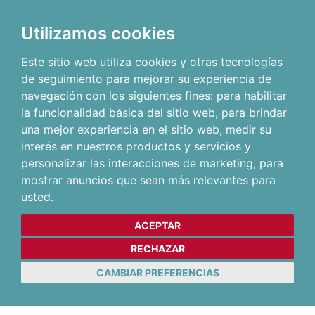
Utilizamos cookies
Este sitio web utiliza cookies y otras tecnologías
de seguimiento para mejorar su experiencia de
navegación con los siguientes fines:
para habilitar
la funcionalidad básica del sitio web
,
para brindar
una mejor experiencia en el sitio web
,
medir su
interés en nuestros productos y servicios y
personalizar las interacciones de marketing
,
para
mostrar anuncios que sean más relevantes para
usted
.
ACEPTAR
RECHAZAR
CAMBIAR PREFERENCIAS