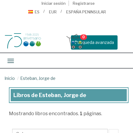
Iniciar sesión
Registrarse
ES
EUR
ESPAÑA PENINSULAR
0
Busqueda avanzada
Toggle navigation
Inicio
Esteban, Jorge de
Libros de Esteban, Jorge de
Libros
de
Mostrando
libros encontrados.
1
páginas.
Esteban,
Jorge