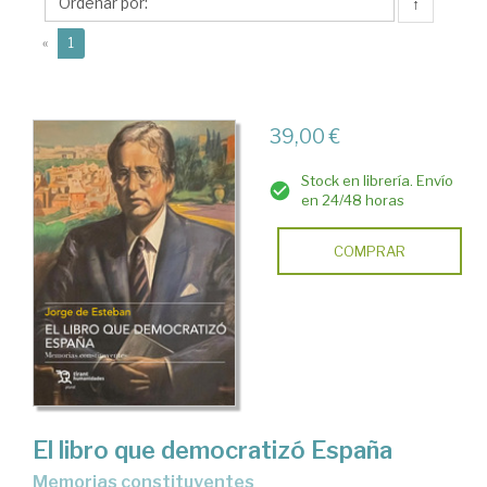
de
↑
(current)
«
1
39,00 €
Stock en librería. Envío
en 24/48 horas
COMPRAR
El libro que democratizó España
memorias constituyentes