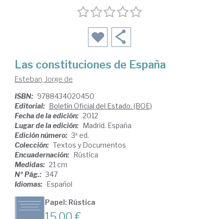
Las constituciones de España
Esteban, Jorge de
ISBN:
9788434020450
Editorial:
Boletín Oficial del Estado. (BOE)
Fecha de la edición:
2012
Lugar de la edición:
Madrid. España
Edición número:
3ª ed.
Colección:
Textos y Documentos
Encuadernación:
Rústica
Medidas:
21 cm
Nº Pág.:
347
Idiomas:
Español
Papel: Rústica
15,00 €