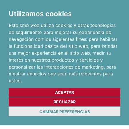
Utilizamos cookies
Este sitio web utiliza cookies y otras tecnologías
de seguimiento para mejorar su experiencia de
navegación con los siguientes fines:
para habilitar
la funcionalidad básica del sitio web
,
para brindar
una mejor experiencia en el sitio web
,
medir su
interés en nuestros productos y servicios y
personalizar las interacciones de marketing
,
para
mostrar anuncios que sean más relevantes para
usted
.
ACEPTAR
RECHAZAR
CAMBIAR PREFERENCIAS