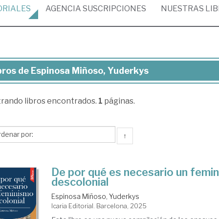
ORIALES
AGENCIA
SUSCRIPCIONES
NUESTRAS
LI
bros de Espinosa Miñoso, Yuderkys
ros
trando
libros encontrados.
1
páginas.
pinosa
oso,
derkys
↑
De por qué es necesario un femi
descolonial
Espinosa Miñoso, Yuderkys
Icaria Editorial. Barcelona, 2025