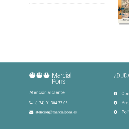
¿DUD
Atención al cliente
Com
Pre
(+34) 91 304 33 03
Polí
atencion@marcialpons.es