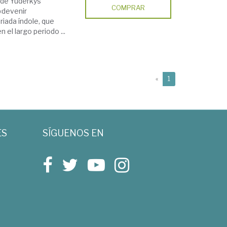
 de Yuderkys
COMPRAR
«devenir
riada índole, que
 el largo periodo ...
(current)
«
1
ES
SÍGUENOS EN