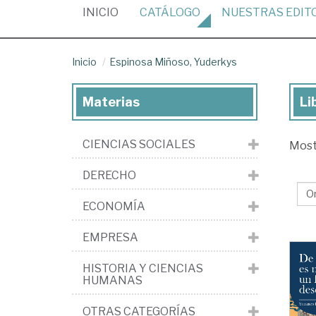
(CURRENT)
INICIO
CATÁLOGO
NUESTRAS
EDIT
Inicio
Espinosa Miñoso, Yuderkys
Materias
Li
Lib
de
CIENCIAS SOCIALES
Mos
Es
Miñ
DERECHO
Yu
ECONOMÍA
EMPRESA
HISTORIA Y CIENCIAS
HUMANAS
OTRAS CATEGORÍAS