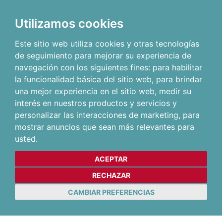
Utilizamos cookies
Este sitio web utiliza cookies y otras tecnologías
de seguimiento para mejorar su experiencia de
navegación con los siguientes fines:
para habilitar
la funcionalidad básica del sitio web
,
para brindar
una mejor experiencia en el sitio web
,
medir su
interés en nuestros productos y servicios y
personalizar las interacciones de marketing
,
para
mostrar anuncios que sean más relevantes para
usted
.
ACEPTAR
RECHAZAR
CAMBIAR PREFERENCIAS