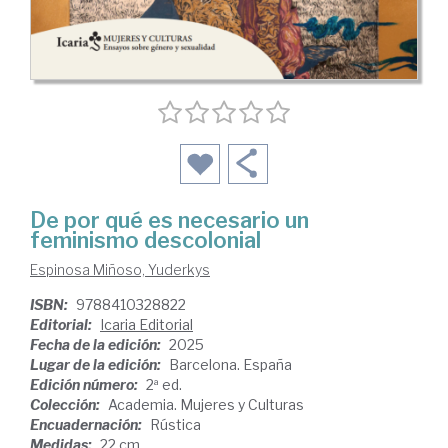
De por qué es necesario un
feminismo descolonial
Espinosa Miñoso, Yuderkys
ISBN:
9788410328822
Editorial:
Icaria Editorial
Fecha de la edición:
2025
Lugar de la edición:
Barcelona. España
Edición número:
2ª ed.
Colección:
Academia. Mujeres y Culturas
Encuadernación:
Rústica
Medidas:
22 cm