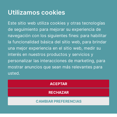
Utilizamos cookies
Este sitio web utiliza cookies y otras tecnologías
de seguimiento para mejorar su experiencia de
navegación con los siguientes fines:
para habilitar
la funcionalidad básica del sitio web
,
para brindar
una mejor experiencia en el sitio web
,
medir su
interés en nuestros productos y servicios y
personalizar las interacciones de marketing
,
para
mostrar anuncios que sean más relevantes para
usted
.
ACEPTAR
RECHAZAR
CAMBIAR PREFERENCIAS