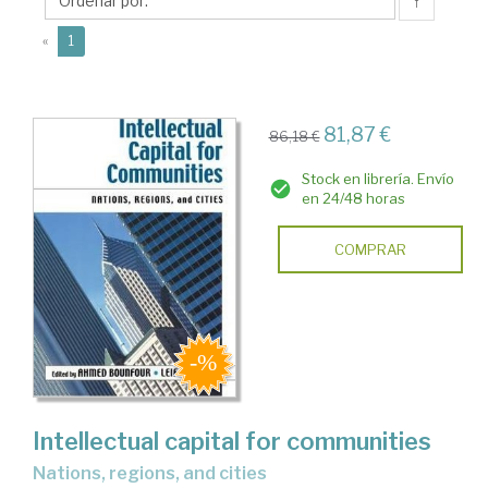
↑
(current)
«
1
81,87 €
86,18 €
Stock en librería. Envío
en 24/48 horas
COMPRAR
Intellectual capital for communities
nations, regions, and cities