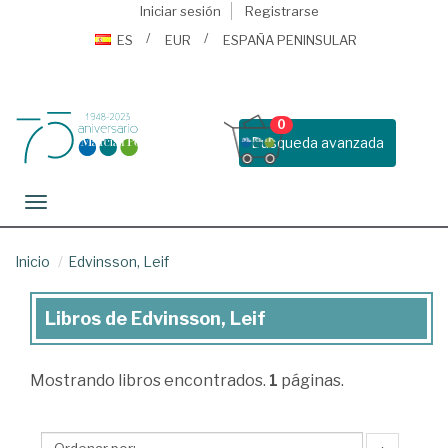
Iniciar sesión
Registrarse
ES
EUR
ESPAÑA PENINSULAR
0
Busqueda avanzada
Toggle navigation
Inicio
Edvinsson, Leif
Libros de Edvinsson, Leif
Libros
de
Mostrando
libros encontrados.
1
páginas.
Edvinsson,
Leif