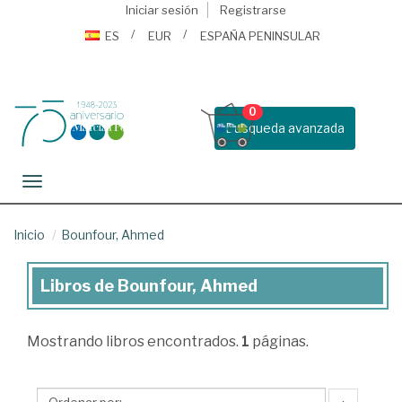
Iniciar sesión
Registrarse
ES
EUR
ESPAÑA PENINSULAR
0
Busqueda avanzada
Toggle navigation
Inicio
Bounfour, Ahmed
Libros de Bounfour, Ahmed
Libros
de
Mostrando
libros encontrados.
1
páginas.
Bounfour,
Ahmed