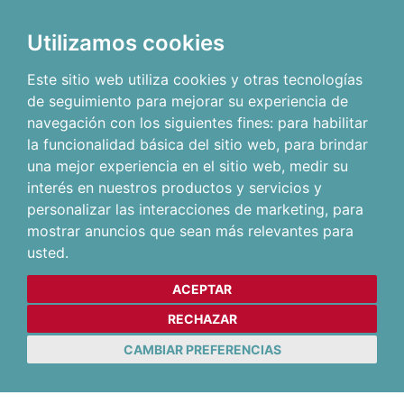
Utilizamos cookies
Este sitio web utiliza cookies y otras tecnologías
de seguimiento para mejorar su experiencia de
navegación con los siguientes fines:
para habilitar
la funcionalidad básica del sitio web
,
para brindar
una mejor experiencia en el sitio web
,
medir su
interés en nuestros productos y servicios y
personalizar las interacciones de marketing
,
para
mostrar anuncios que sean más relevantes para
usted
.
ACEPTAR
RECHAZAR
CAMBIAR PREFERENCIAS