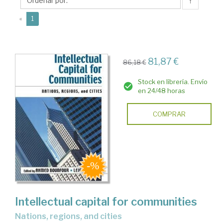
↑
(current)
«
1
81,87 €
86,18 €
Stock en librería. Envío
en 24/48 horas
COMPRAR
Intellectual capital for communities
nations, regions, and cities