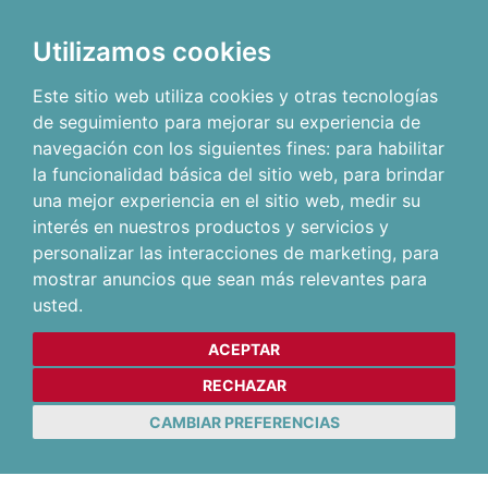
Utilizamos cookies
Este sitio web utiliza cookies y otras tecnologías
de seguimiento para mejorar su experiencia de
navegación con los siguientes fines:
para habilitar
la funcionalidad básica del sitio web
,
para brindar
una mejor experiencia en el sitio web
,
medir su
interés en nuestros productos y servicios y
personalizar las interacciones de marketing
,
para
mostrar anuncios que sean más relevantes para
usted
.
ACEPTAR
RECHAZAR
CAMBIAR PREFERENCIAS