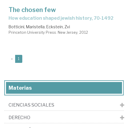
The chosen few
how education shaped jewish history, 70-1492
Botticini, Maristella
;
Eckstein, Zvi
Princeton University Press. New Jersey, 2012
(current)
«
1
Materias
CIENCIAS SOCIALES
DERECHO