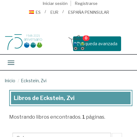
Iniciar sesión
Registrarse
ES
EUR
ESPAÑA PENINSULAR
0
Busqueda avanzada
Toggle navigation
Inicio
Eckstein, Zvi
Libros de Eckstein, Zvi
Libros
de
Mostrando
libros encontrados.
1
páginas.
Eckstein,
Zvi