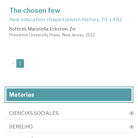
The chosen few
how education shaped jewish history, 70-1492
Botticini, Maristella
;
Eckstein, Zvi
Princeton University Press. New Jersey, 2012
(current)
«
1
Materias
CIENCIAS SOCIALES
DERECHO