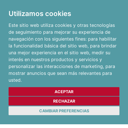
Utilizamos cookies
Este sitio web utiliza cookies y otras tecnologías
de seguimiento para mejorar su experiencia de
navegación con los siguientes fines:
para habilitar
la funcionalidad básica del sitio web
,
para brindar
una mejor experiencia en el sitio web
,
medir su
interés en nuestros productos y servicios y
personalizar las interacciones de marketing
,
para
mostrar anuncios que sean más relevantes para
usted
.
ACEPTAR
RECHAZAR
CAMBIAR PREFERENCIAS