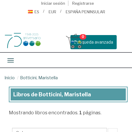
Iniciar sesión
Registrarse
ES
EUR
ESPAÑA PENINSULAR
0
Busqueda avanzada
Toggle navigation
Inicio
Botticini, Maristella
Libros de Botticini, Maristella
Libros
de
Mostrando
libros encontrados.
1
páginas.
Botticini,
Maristella