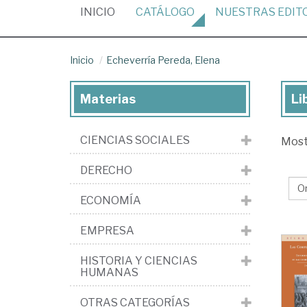
(CURRENT)
INICIO
CATÁLOGO
NUESTRAS
EDIT
Inicio
Echeverría Pereda, Elena
Materias
Li
Lib
de
CIENCIAS SOCIALES
Mos
Ech
Per
DERECHO
El
ECONOMÍA
EMPRESA
HISTORIA Y CIENCIAS
HUMANAS
OTRAS CATEGORÍAS