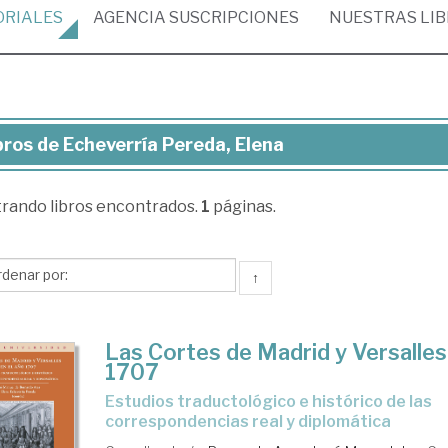
ORIALES
AGENCIA
SUSCRIPCIONES
NUESTRAS
LI
bros de Echeverría Pereda, Elena
ros
trando
libros encontrados.
1
páginas.
everría
eda,
ena
↑
Las Cortes de Madrid y Versalles
1707
estudios traductológico e histórico de las
correspondencias real y diplomática