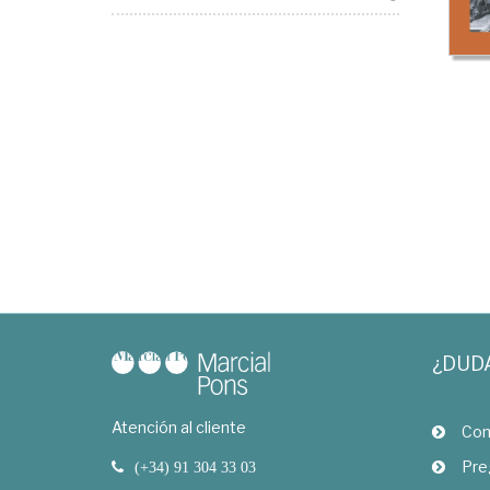
¿DUD
Atención al cliente
Com
Pre
(+34) 91 304 33 03