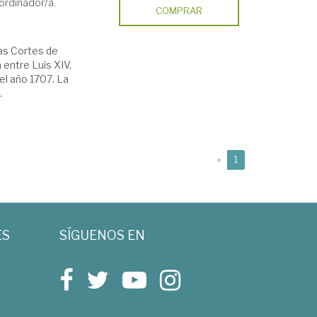
ordinador/a.
COMPRAR
las Cortes de
 entre Luis XIV,
del año 1707. La
.
(current)
«
1
ES
SÍGUENOS EN