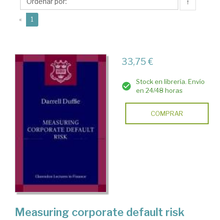
↑
(current)
«
1
33,75 €
Stock en librería. Envío
en 24/48 horas
COMPRAR
Measuring corporate default risk