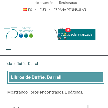
Iniciar sesión
Registrarse
ES
EUR
ESPAÑA PENINSULAR
0
Busqueda avanzada
Toggle navigation
Inicio
Duffie, Darrell
Libros de Duffie, Darrell
Libros
de
Mostrando
libros encontrados.
1
páginas.
Duffie,
Darrell