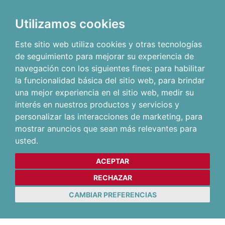
Utilizamos cookies
Este sitio web utiliza cookies y otras tecnologías
de seguimiento para mejorar su experiencia de
navegación con los siguientes fines:
para habilitar
la funcionalidad básica del sitio web
,
para brindar
una mejor experiencia en el sitio web
,
medir su
interés en nuestros productos y servicios y
personalizar las interacciones de marketing
,
para
mostrar anuncios que sean más relevantes para
usted
.
ACEPTAR
RECHAZAR
CAMBIAR PREFERENCIAS