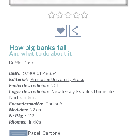
How big banks fail
and what to do about it
Duffie, Darrell
ISBN:
9780691148854
Editorial:
Princeton University Press
Fecha de la edición:
2010
Lugar de la edición:
New Jersey. Estados Unidos de
Norteamérica
Encuadernación:
Cartoné
Medidas:
22 cm
Nº Pág.:
112
Idiomas:
Inglés
Papel: Cartoné