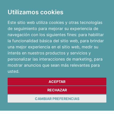
Utilizamos cookies
Este sitio web utiliza cookies y otras tecnologías
de seguimiento para mejorar su experiencia de
navegación con los siguientes fines:
para habilitar
la funcionalidad básica del sitio web
,
para brindar
una mejor experiencia en el sitio web
,
medir su
interés en nuestros productos y servicios y
personalizar las interacciones de marketing
,
para
mostrar anuncios que sean más relevantes para
usted
.
ACEPTAR
RECHAZAR
CAMBIAR PREFERENCIAS