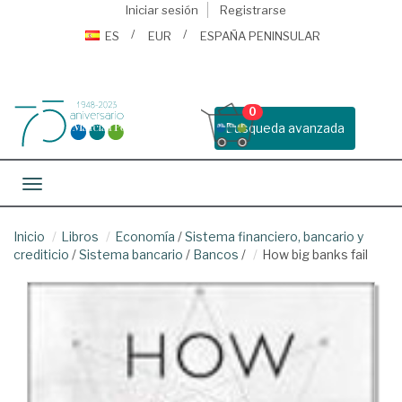
Iniciar sesión
Registrarse
ES
EUR
ESPAÑA PENINSULAR
0
Busqueda avanzada
Toggle navigation
Inicio
Libros
Economía
/
Sistema financiero, bancario y
crediticio
/
Sistema bancario
/
Bancos
/
How big banks fail