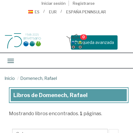
Iniciar sesión
Registrarse
ES
EUR
ESPAÑA PENINSULAR
0
Busqueda avanzada
Toggle navigation
Inicio
Domenech, Rafael
Libros de Domenech, Rafael
Libros
de
Mostrando
libros encontrados.
1
páginas.
Domenech,
Rafael