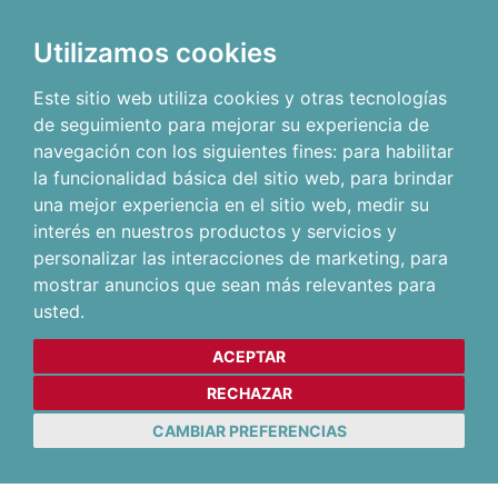
Utilizamos cookies
Este sitio web utiliza cookies y otras tecnologías
de seguimiento para mejorar su experiencia de
navegación con los siguientes fines:
para habilitar
la funcionalidad básica del sitio web
,
para brindar
una mejor experiencia en el sitio web
,
medir su
interés en nuestros productos y servicios y
personalizar las interacciones de marketing
,
para
mostrar anuncios que sean más relevantes para
usted
.
ACEPTAR
RECHAZAR
CAMBIAR PREFERENCIAS