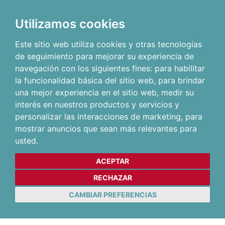
Utilizamos cookies
Este sitio web utiliza cookies y otras tecnologías
de seguimiento para mejorar su experiencia de
navegación con los siguientes fines:
para habilitar
la funcionalidad básica del sitio web
,
para brindar
una mejor experiencia en el sitio web
,
medir su
interés en nuestros productos y servicios y
personalizar las interacciones de marketing
,
para
mostrar anuncios que sean más relevantes para
usted
.
ACEPTAR
RECHAZAR
CAMBIAR PREFERENCIAS