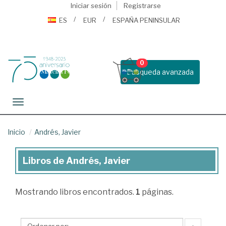
Iniciar sesión
Registrarse
ES
EUR
ESPAÑA PENINSULAR
0
Busqueda avanzada
Toggle navigation
Inicio
Andrés, Javier
Libros de Andrés, Javier
Libros
de
Mostrando
libros encontrados.
1
páginas.
Andrés,
Javier