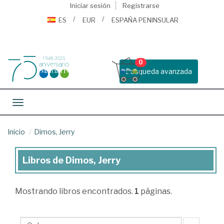
Iniciar sesión
Registrarse
ES
EUR
ESPAÑA PENINSULAR
0
Busqueda avanzada
Toggle navigation
Inicio
Dimos, Jerry
Libros de Dimos, Jerry
Libros
de
Mostrando
libros encontrados.
1
páginas.
Dimos,
Jerry