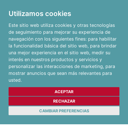
Utilizamos cookies
Este sitio web utiliza cookies y otras tecnologías
de seguimiento para mejorar su experiencia de
navegación con los siguientes fines:
para habilitar
la funcionalidad básica del sitio web
,
para brindar
una mejor experiencia en el sitio web
,
medir su
interés en nuestros productos y servicios y
personalizar las interacciones de marketing
,
para
mostrar anuncios que sean más relevantes para
usted
.
ACEPTAR
RECHAZAR
CAMBIAR PREFERENCIAS