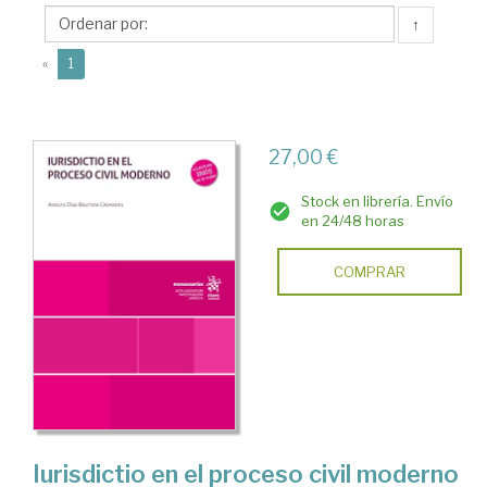
Cremades,
↑
Adolfo
(current)
A.
«
1
27,00 €
Stock en librería. Envío
en 24/48 horas
COMPRAR
Iurisdictio en el proceso civil moderno