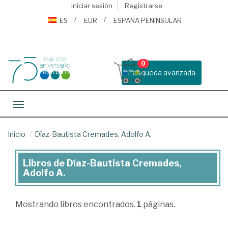
Iniciar sesión
Registrarse
ES
EUR
ESPAÑA PENINSULAR
0
Busqueda avanzada
Toggle navigation
Inicio
Díaz-Bautista Cremades, Adolfo A.
Libros de Díaz-Bautista Cremades,
Libros
Adolfo A.
de
Díaz-
Mostrando
libros encontrados.
1
páginas.
Bautista