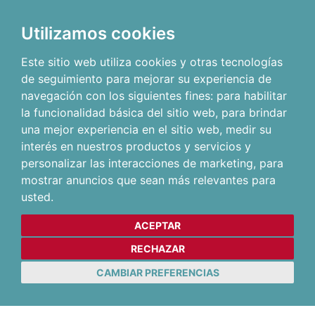
Utilizamos cookies
Este sitio web utiliza cookies y otras tecnologías
de seguimiento para mejorar su experiencia de
navegación con los siguientes fines:
para habilitar
la funcionalidad básica del sitio web
,
para brindar
una mejor experiencia en el sitio web
,
medir su
interés en nuestros productos y servicios y
personalizar las interacciones de marketing
,
para
mostrar anuncios que sean más relevantes para
usted
.
ACEPTAR
RECHAZAR
CAMBIAR PREFERENCIAS