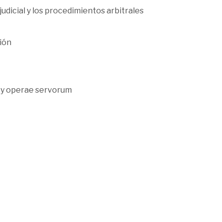
udicial y los procedimientos arbitrales
ión
n y operae servorum