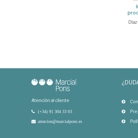
proc
Díaz
¿DUD
Atención al cliente
Com
Pre
(+34) 91 304 33 03
Polí
atencion@marcialpons.es