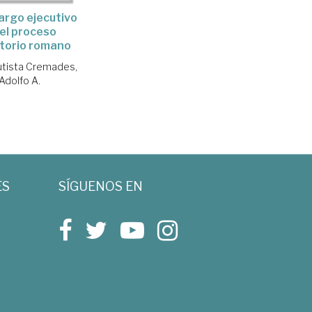
argo ejecutivo
el proceso
torio romano
utista Cremades,
Adolfo A.
ES
SÍGUENOS EN