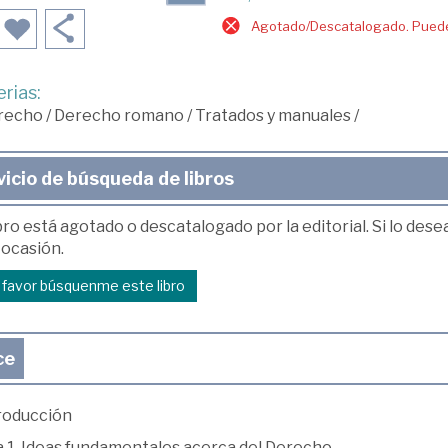
Agotado/Descatalogado. Puede 
rias:
recho
/
Derecho romano
/
Tratados y manuales
/
vicio de búsqueda de libros
bro está agotado o descatalogado por la editorial. Si lo des
 ocasión.
r favor búsquenme este libro
ce
troducción
 1. Ideas fundamentales acerca del Derecho