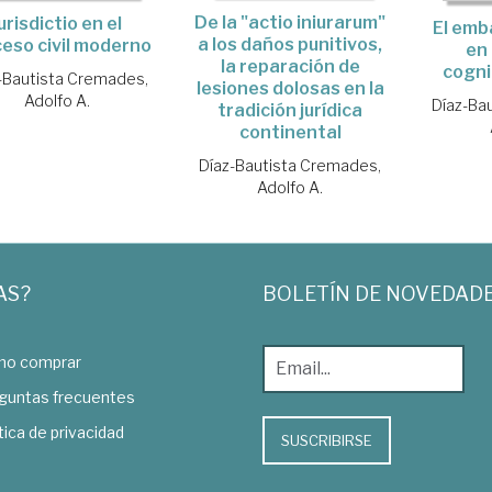
De la "actio iniurarum"
Iurisdictio en el
El emb
a los daños punitivos,
eso civil moderno
en 
la reparación de
cogni
-Bautista Cremades,
lesiones dolosas en la
Adolfo A.
Díaz-Ba
tradición jurídica
continental
Díaz-Bautista Cremades,
Adolfo A.
AS?
BOLETÍN DE NOVEDAD
o comprar
guntas frecuentes
tica de privacidad
SUSCRIBIRSE