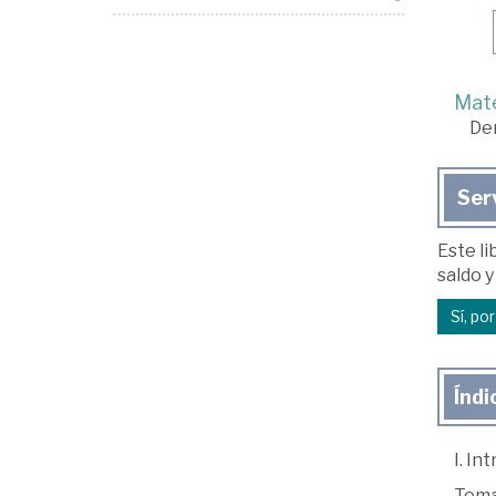
Mate
De
Ser
Este li
saldo y
Sí, po
Índi
I. In
Tema