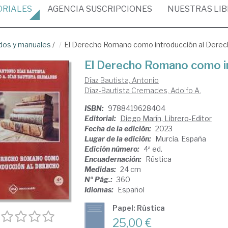
ORIALES
AGENCIA
SUSCRIPCIONES
NUESTRAS
LI
dos y manuales
/
El Derecho Romano como introducción al Dere
El Derecho Romano como in
Díaz Bautista, Antonio
Díaz-Bautista Cremades, Adolfo A.
ISBN:
9788419628404
Editorial:
Diego Marín, Librero-Editor
Fecha de la edición:
2023
Lugar de la edición:
Murcia. España
Edición número:
4ª ed.
Encuadernación:
Rústica
Medidas:
24 cm
Nº Pág.:
360
Idiomas:
Español
Papel: Rústica
25,00 €