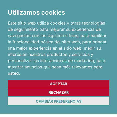
Utilizamos cookies
Este sitio web utiliza cookies y otras tecnologías
de seguimiento para mejorar su experiencia de
navegación con los siguientes fines:
para habilitar
la funcionalidad básica del sitio web
,
para brindar
una mejor experiencia en el sitio web
,
medir su
interés en nuestros productos y servicios y
personalizar las interacciones de marketing
,
para
mostrar anuncios que sean más relevantes para
usted
.
ACEPTAR
RECHAZAR
CAMBIAR PREFERENCIAS