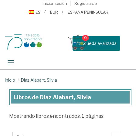
Iniciar sesión
Registrarse
ES
EUR
ESPAÑA PENINSULAR
0
Busqueda avanzada
Toggle navigation
Inicio
Díaz Alabart, Silvia
Libros de Díaz Alabart, Silvia
Libros
de
Mostrando
libros encontrados.
1
páginas.
Díaz
Alabart,