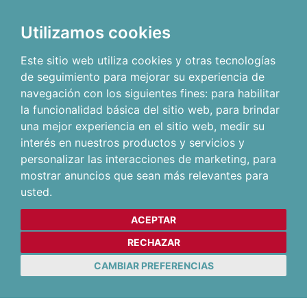
Utilizamos cookies
Este sitio web utiliza cookies y otras tecnologías
de seguimiento para mejorar su experiencia de
navegación con los siguientes fines:
para habilitar
la funcionalidad básica del sitio web
,
para brindar
una mejor experiencia en el sitio web
,
medir su
interés en nuestros productos y servicios y
personalizar las interacciones de marketing
,
para
mostrar anuncios que sean más relevantes para
usted
.
ACEPTAR
RECHAZAR
CAMBIAR PREFERENCIAS