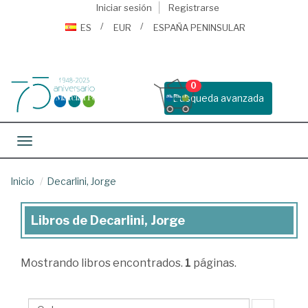
Iniciar sesión
Registrarse
ES
EUR
ESPAÑA PENINSULAR
0
Busqueda avanzada
Toggle navigation
Inicio
Decarlini, Jorge
Libros de Decarlini, Jorge
Libros
de
Mostrando
libros encontrados.
1
páginas.
Decarlini,
Jorge