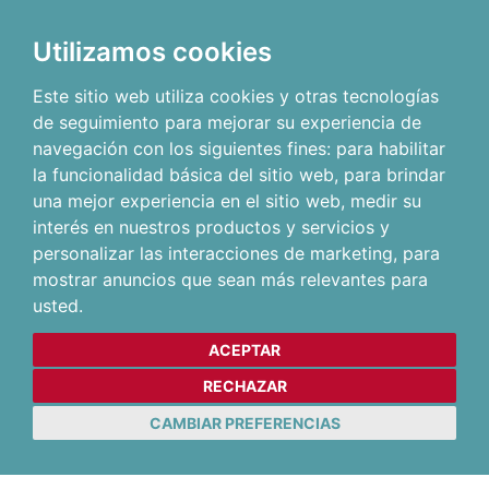
Utilizamos cookies
Este sitio web utiliza cookies y otras tecnologías
de seguimiento para mejorar su experiencia de
navegación con los siguientes fines:
para habilitar
la funcionalidad básica del sitio web
,
para brindar
una mejor experiencia en el sitio web
,
medir su
interés en nuestros productos y servicios y
personalizar las interacciones de marketing
,
para
mostrar anuncios que sean más relevantes para
usted
.
ACEPTAR
RECHAZAR
CAMBIAR PREFERENCIAS