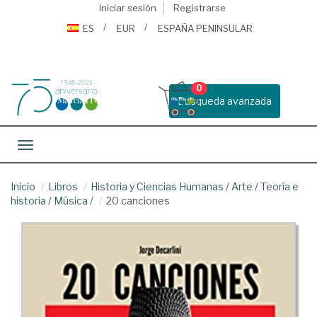
Iniciar sesión
Registrarse
ES
EUR
ESPAÑA PENINSULAR
0
Busqueda avanzada
Toggle navigation
Inicio
Libros
Historia y Ciencias Humanas
/
Arte
/
Teoría e
historia
/
Música
/
20 canciones