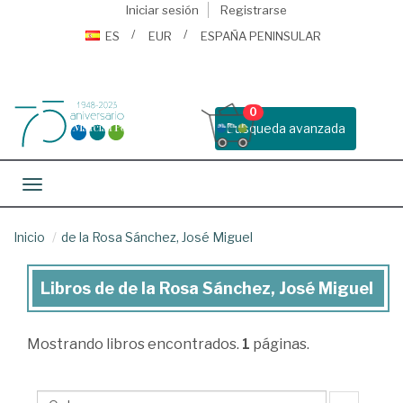
Iniciar sesión
Registrarse
ES
EUR
ESPAÑA PENINSULAR
0
Busqueda avanzada
Toggle navigation
Inicio
de la Rosa Sánchez, José Miguel
Libros de de la Rosa Sánchez, José Miguel
Libros
de
Mostrando
libros encontrados.
1
páginas.
de
la