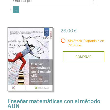
Rosa
↑
Sánchez,
(current)
«
1
José
Miguel
26,00 €
Sin Stock. Disponible en
7/10 días.
COMPRAR
Enseñar matemáticas con el método
ABN