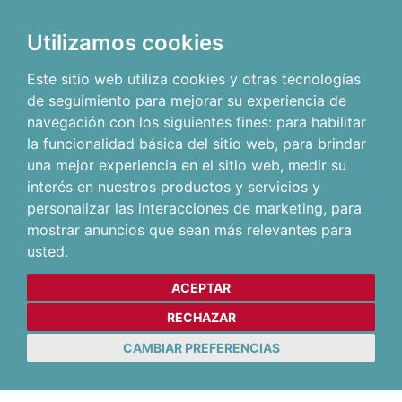
Utilizamos cookies
Este sitio web utiliza cookies y otras tecnologías
de seguimiento para mejorar su experiencia de
navegación con los siguientes fines:
para habilitar
la funcionalidad básica del sitio web
,
para brindar
una mejor experiencia en el sitio web
,
medir su
interés en nuestros productos y servicios y
personalizar las interacciones de marketing
,
para
mostrar anuncios que sean más relevantes para
usted
.
ACEPTAR
RECHAZAR
CAMBIAR PREFERENCIAS