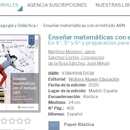
ORIALES
AGENCIA
SUSCRIPCIONES
NUESTRAS
LI
agogía y Didáctica
/
Enseñar matemáticas con el método ABN
Enseñar matemáticas con 
en 4º, 5º y 6º y preparación para
Martínez Montero, Jaime
Sánchez Cortés, Concepción
de la Rosa Sánchez, José Miguel
ISBN:
9788499872018
Editorial:
Wolters Kluwer Educación
Fecha de la edición:
2020
Lugar de la edición:
Madrid. España
Encuadernación:
Rústica
Medidas:
24 cm
Nº Pág.:
456
Idiomas:
Español
Papel: Rústica