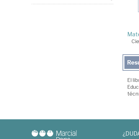
Mate
Cie
Res
El li
Educ
técn
¿DUD