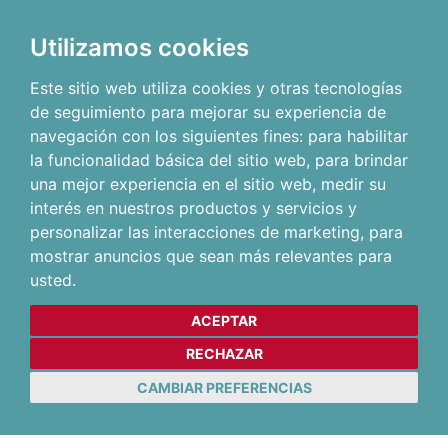
Utilizamos cookies
Este sitio web utiliza cookies y otras tecnologías
de seguimiento para mejorar su experiencia de
navegación con los siguientes fines:
para habilitar
la funcionalidad básica del sitio web
,
para brindar
una mejor experiencia en el sitio web
,
medir su
interés en nuestros productos y servicios y
personalizar las interacciones de marketing
,
para
mostrar anuncios que sean más relevantes para
usted
.
ACEPTAR
RECHAZAR
CAMBIAR PREFERENCIAS