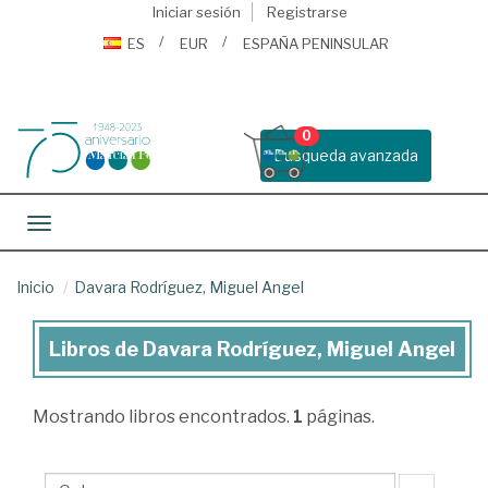
Iniciar sesión
Registrarse
ES
EUR
ESPAÑA PENINSULAR
0
Busqueda avanzada
Toggle navigation
Inicio
Davara Rodríguez, Miguel Angel
Libros de Davara Rodríguez, Miguel Angel
Libros
de
Mostrando
libros encontrados.
1
páginas.
Davara
Rodríguez,