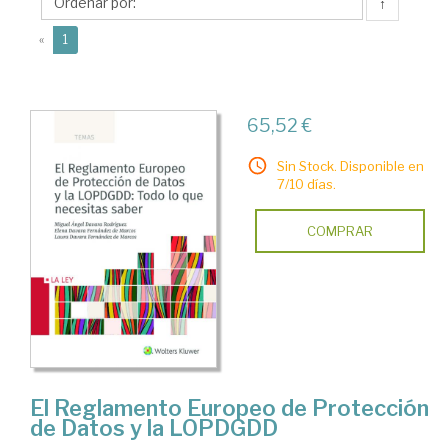
Miguel
↑
Angel
(current)
«
1
65,52 €
Sin Stock. Disponible en
7/10 días.
COMPRAR
El Reglamento Europeo de Protección
de Datos y la LOPDGDD