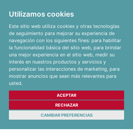
Utilizamos cookies
Este sitio web utiliza cookies y otras tecnologías
de seguimiento para mejorar su experiencia de
navegación con los siguientes fines:
para habilitar
la funcionalidad básica del sitio web
,
para brindar
una mejor experiencia en el sitio web
,
medir su
interés en nuestros productos y servicios y
personalizar las interacciones de marketing
,
para
mostrar anuncios que sean más relevantes para
usted
.
ACEPTAR
RECHAZAR
CAMBIAR PREFERENCIAS