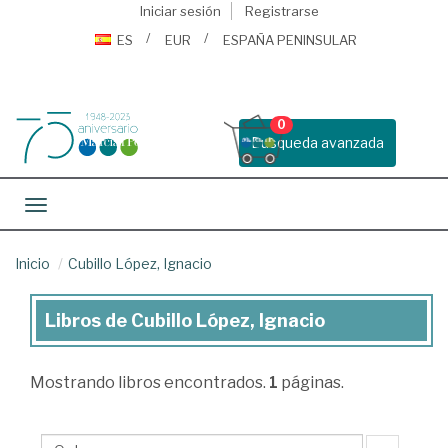
Iniciar sesión
Registrarse
ES
EUR
ESPAÑA PENINSULAR
0
Busqueda avanzada
Toggle navigation
Inicio
Cubillo López, Ignacio
Libros de Cubillo López, Ignacio
Libros
de
Mostrando
libros encontrados.
1
páginas.
Cubillo
López,