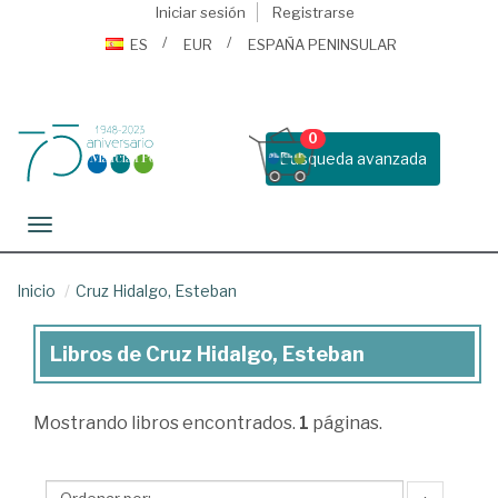
Iniciar sesión
Registrarse
ES
EUR
ESPAÑA PENINSULAR
0
Busqueda avanzada
Toggle navigation
Inicio
Cruz Hidalgo, Esteban
Libros de Cruz Hidalgo, Esteban
Libros
de
Mostrando
libros encontrados.
1
páginas.
Cruz
Hidalgo,