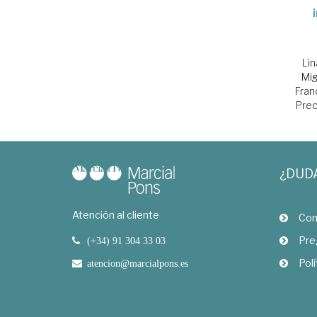
Lin
Mig
Fran
Prec
¿DUD
Atención al cliente
Com
Pre
(+34) 91 304 33 03
Polí
atencion@marcialpons.es