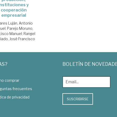
instituciones y
cooperación
empresarial
ares Luján, Antonio
uel
;
Parejo Moruno,
cisco Manuel
;
Rangel
iado, José Francisco
AS?
BOLETÍN DE NOVEDAD
o comprar
guntas frecuentes
tica de privacidad
SUSCRIBIRSE