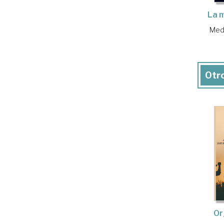
La 
Medi
Otro
Or