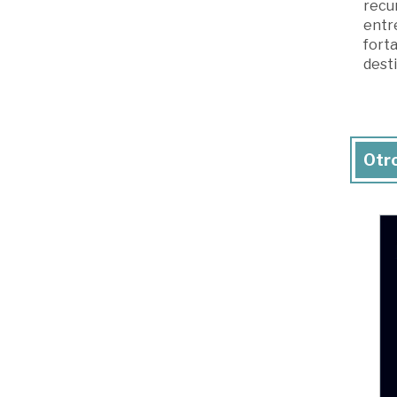
recur
entre
fort
desti
Otro