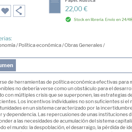
Papel: Rústica
22,00 €
Stock en librería. Envío en 24/4
rias:
onomía
/
Política económica
/
Obras Generales
/
umen
rse de herramientas de política económica efectivas para m
nibles no debería verse como un obstáculo para el desarrol
 con múltiples crisis que se superponen, las estrategias d
cientes. Los incentivos individuales no son suficientes si 
unidades en un sistema caracterizado por la incertidumbre, 
r y dependencia. Las repercusiones de unas instituciones d
onder a las necesidades de acumulación del sistema capital
do el mundo: la despoblación, el desarraigo, la pérdida de id