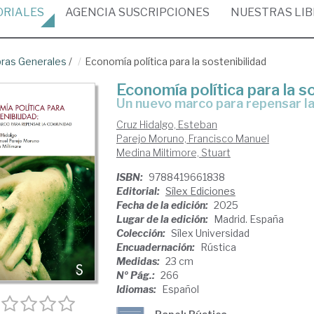
ORIALES
AGENCIA
SUSCRIPCIONES
NUESTRAS
LI
ras Generales
/
Economía política para la sostenibilidad
Economía política para la s
Un nuevo marco para repensar 
Cruz Hidalgo, Esteban
Parejo Moruno, Francisco Manuel
Medina Miltimore, Stuart
ISBN:
9788419661838
Editorial:
Sílex Ediciones
Fecha de la edición:
2025
Lugar de la edición:
Madrid. España
Colección:
Sílex Universidad
Encuadernación:
Rústica
Medidas:
23 cm
Nº Pág.:
266
Idiomas:
Español