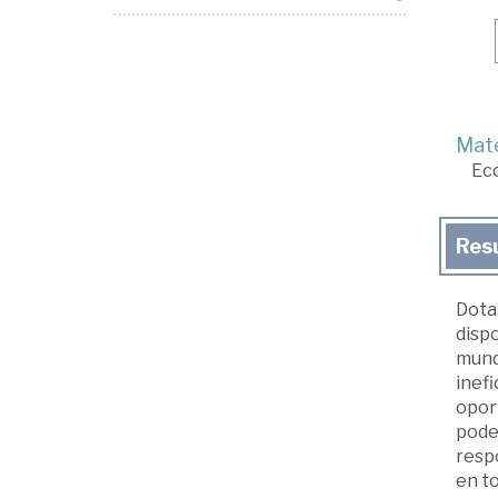
Mate
Ec
Res
Dota
dispo
mundo
inefi
oport
pode
resp
en to