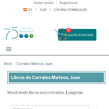
Iniciar sesión
Registrarse
ES
EUR
ESPAÑA PENINSULAR
0
Busqueda avanzada
Toggle navigation
Inicio
Corrales Mateos, Juan
Libros de Corrales Mateos, Juan
Libros
de
Mostrando
libros encontrados.
1
páginas.
Corrales
Mateos,