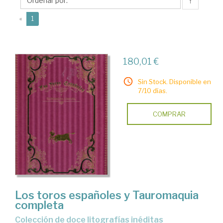
Juan
↑
(current)
«
1
180,01 €
Sin Stock. Disponible en
7/10 días.
COMPRAR
Los toros españoles y Tauromaquia
completa
Colección de doce litografías inéditas