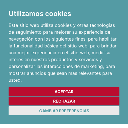
Utilizamos cookies
Este sitio web utiliza cookies y otras tecnologías
de seguimiento para mejorar su experiencia de
navegación con los siguientes fines:
para habilitar
la funcionalidad básica del sitio web
,
para brindar
una mejor experiencia en el sitio web
,
medir su
interés en nuestros productos y servicios y
personalizar las interacciones de marketing
,
para
mostrar anuncios que sean más relevantes para
usted
.
ACEPTAR
RECHAZAR
CAMBIAR PREFERENCIAS