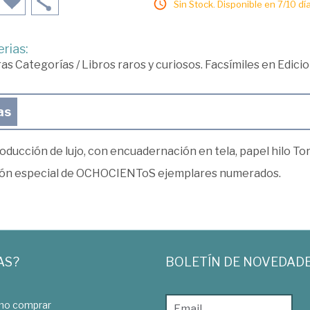
Sin Stock. Disponible en 7/10 día
rias:
ras Categorías
/
Libros raros y curiosos. Facsímiles en Edici
as
oducción de lujo, con encuadernación en tela, papel hilo T
ión especial de OCHOCIENToS ejemplares numerados.
AS?
BOLETÍN DE NOVEDAD
o comprar