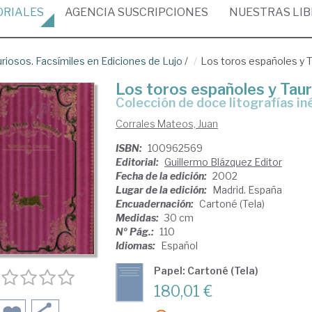
ORIALES
AGENCIA
SUSCRIPCIONES
NUESTRAS
LI
uriosos. Facsímiles en Ediciones de Lujo
/
Los toros españoles y 
Los toros españoles y Tau
Colección de doce litografías in
Corrales Mateos, Juan
ISBN:
100962569
Editorial:
Guillermo Blázquez Editor
Fecha de la edición:
2002
Lugar de la edición:
Madrid. España
Encuadernación:
Cartoné (Tela)
Medidas:
30 cm
Nº Pág.:
110
Idiomas:
Español
Papel: Cartoné (Tela)
180,01 €