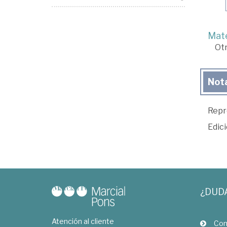
Mate
Ot
Not
Repr
Edic
¿DUD
Atención al cliente
Com