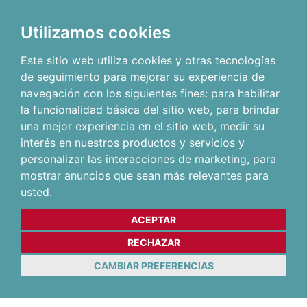
Utilizamos cookies
Este sitio web utiliza cookies y otras tecnologías
de seguimiento para mejorar su experiencia de
navegación con los siguientes fines:
para habilitar
la funcionalidad básica del sitio web
,
para brindar
una mejor experiencia en el sitio web
,
medir su
interés en nuestros productos y servicios y
personalizar las interacciones de marketing
,
para
mostrar anuncios que sean más relevantes para
usted
.
ACEPTAR
RECHAZAR
CAMBIAR PREFERENCIAS