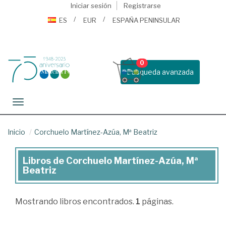
Iniciar sesión
Registrarse
ES
EUR
ESPAÑA PENINSULAR
0
Busqueda avanzada
Toggle navigation
Inicio
Corchuelo Martínez-Azúa, Mª Beatriz
Libros de Corchuelo Martínez-Azúa, Mª
Libros
Beatriz
de
Corchuelo
Mostrando
libros encontrados.
1
páginas.
Martínez-