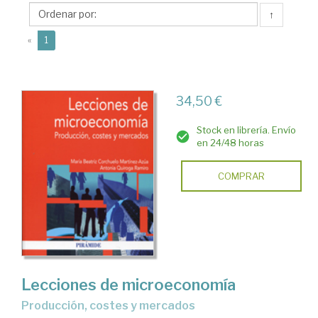
Azúa,
↑
Mª
(current)
Beatriz
«
1
34,50 €
Stock en librería. Envío
en 24/48 horas
COMPRAR
Lecciones de microeconomía
producción, costes y mercados