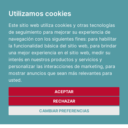
Utilizamos cookies
Este sitio web utiliza cookies y otras tecnologías
de seguimiento para mejorar su experiencia de
navegación con los siguientes fines:
para habilitar
la funcionalidad básica del sitio web
,
para brindar
una mejor experiencia en el sitio web
,
medir su
interés en nuestros productos y servicios y
personalizar las interacciones de marketing
,
para
mostrar anuncios que sean más relevantes para
usted
.
ACEPTAR
RECHAZAR
CAMBIAR PREFERENCIAS