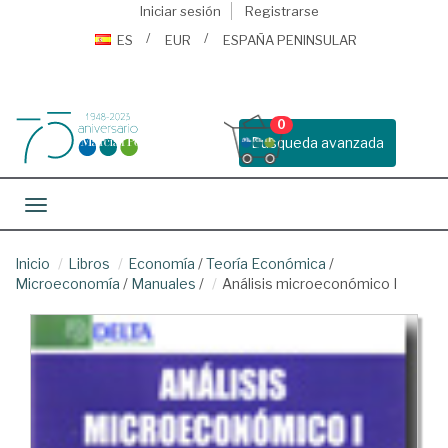
Iniciar sesión
Registrarse
ES
EUR
ESPAÑA PENINSULAR
0
Busqueda avanzada
Toggle navigation
Inicio
Libros
Economía
/
Teoría Económica
/
Microeconomía
/
Manuales
/
Análisis microeconómico I