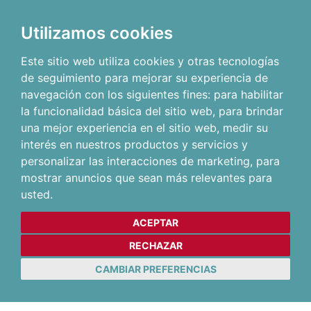
Utilizamos cookies
Este sitio web utiliza cookies y otras tecnologías
de seguimiento para mejorar su experiencia de
navegación con los siguientes fines:
para habilitar
la funcionalidad básica del sitio web
,
para brindar
una mejor experiencia en el sitio web
,
medir su
interés en nuestros productos y servicios y
personalizar las interacciones de marketing
,
para
mostrar anuncios que sean más relevantes para
usted
.
ACEPTAR
RECHAZAR
CAMBIAR PREFERENCIAS