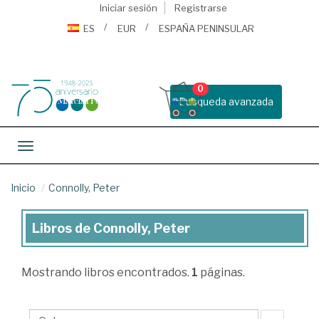
Iniciar sesión
Registrarse
ES
EUR
ESPAÑA PENINSULAR
0
Busqueda avanzada
Toggle navigation
Inicio
Connolly, Peter
Libros de Connolly, Peter
Libros
de
Mostrando
libros encontrados.
1
páginas.
Connolly,
Peter