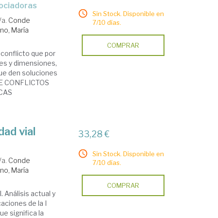
gociadoras
Sin Stock. Disponible en
/a.
Conde
7/10 días.
no, María
COMPRAR
conflicto que por
es y dimensiones,
ue den soluciones
 DE CONFLICTOS
ICAS
dad vial
33,28 €
Sin Stock. Disponible en
/a.
Conde
7/10 días.
no, María
COMPRAR
 Análisis actual y
aciones de la I
e significa la