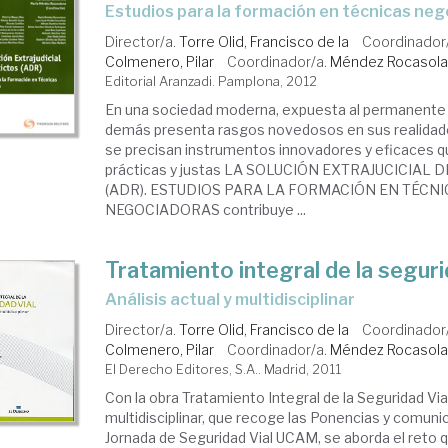
estudios para la formación en técnicas ne
Director/a.
Torre Olid, Francisco de la
Coordinador
Colmenero, Pilar
Coordinador/a.
Méndez Rocasola
Editorial Aranzadi. Pamplona, 2012
En una sociedad moderna, expuesta al permanente 
demás presenta rasgos novedosos en sus realidad
se precisan instrumentos innovadores y eficaces q
prácticas y justas LA SOLUCIÓN EXTRAJUCICIAL
(ADR). ESTUDIOS PARA LA FORMACIÓN EN TÉCN
NEGOCIADORAS contribuye ...
Tratamiento integral de la seguri
análisis actual y multidisciplinar
Director/a.
Torre Olid, Francisco de la
Coordinador
Colmenero, Pilar
Coordinador/a.
Méndez Rocasola
El Derecho Editores, S.A.. Madrid, 2011
Con la obra Tratamiento Integral de la Seguridad Vial.
multidisciplinar, que recoge las Ponencias y comunic
Jornada de Seguridad Vial UCAM, se aborda el reto qu