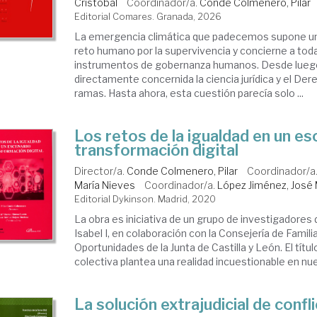
Cristóbal
Coordinador/a.
Conde Colmenero, Pilar
Editorial Comares. Granada, 2026
La emergencia climática que padecemos supone un
reto humano por la supervivencia y concierne a toda
instrumentos de gobernanza humanos. Desde lueg
directamente concernida la ciencia jurídica y el Der
ramas. Hasta ahora, esta cuestión parecía solo ...
Los retos de la igualdad en un es
transformación digital
Director/a.
Conde Colmenero, Pilar
Coordinador/a
María Nieves
Coordinador/a.
López Jiménez, José
Editorial Dykinson. Madrid, 2020
La obra es iniciativa de un grupo de investigadores 
Isabel I, en colaboración con la Consejería de Famili
Oportunidades de la Junta de Castilla y León. El títu
colectiva plantea una realidad incuestionable en nues
La solución extrajudicial de conf