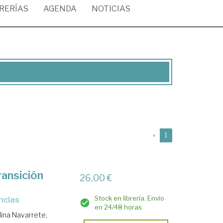
BRERÍAS
AGENDA
NOTICIAS
(current)
«
1
ransición
26,00 €
Stock en librería. Envío
ncias
en 24/48 horas
ina Navarrete,