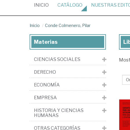
(CURRENT)
INICIO
CATÁLOGO
NUESTRAS
EDIT
Inicio
Conde Colmenero, Pilar
Materias
Li
Lib
de
CIENCIAS SOCIALES
Mos
Co
Co
DERECHO
Pil
ECONOMÍA
EMPRESA
HISTORIA Y CIENCIAS
HUMANAS
OTRAS CATEGORÍAS