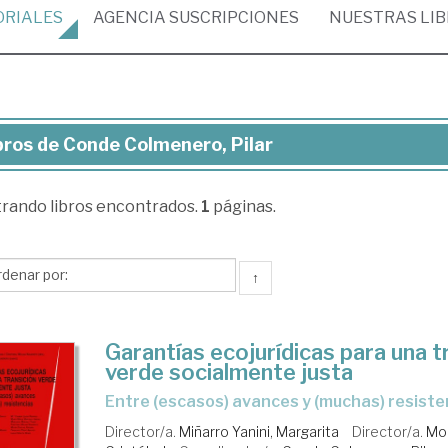
ORIALES
AGENCIA
SUSCRIPCIONES
NUESTRAS
LI
bros de Conde Colmenero, Pilar
ros
trando
libros encontrados.
1
páginas.
nde
lmenero,
ar
↑
Garantías ecojurídicas para una t
verde socialmente justa
Entre (escasos) avances y (muchas) resiste
Director/a.
Miñarro Yanini, Margarita
Director/a.
Mol