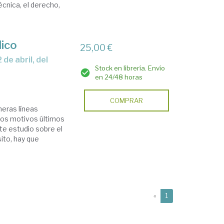
cnica, el derecho,
lico
25,00 €
Stock en librería. Envío
en 24/48 horas
COMPRAR
meras líneas
 los motivos últimos
te estudio sobre el
ito, hay que
(current)
«
1