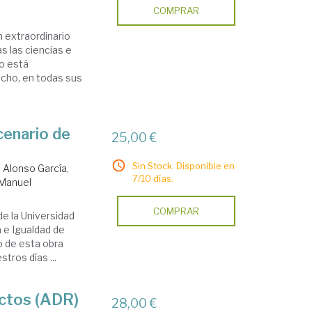
COMPRAR
 extraordinario
s las ciencias e
o está
echo, en todas sus
cenario de
25,00 €
Sin Stock. Disponible en
.
Alonso García,
7/10 días.
 Manuel
COMPRAR
de la Universidad
a e Igualdad de
lo de esta obra
tros días ...
lictos (ADR)
28,00 €