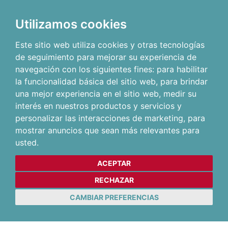
Utilizamos cookies
Este sitio web utiliza cookies y otras tecnologías
de seguimiento para mejorar su experiencia de
navegación con los siguientes fines:
para habilitar
la funcionalidad básica del sitio web
,
para brindar
una mejor experiencia en el sitio web
,
medir su
interés en nuestros productos y servicios y
personalizar las interacciones de marketing
,
para
mostrar anuncios que sean más relevantes para
usted
.
ACEPTAR
RECHAZAR
CAMBIAR PREFERENCIAS