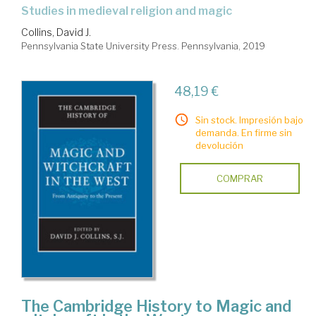
studies in medieval religion and magic
Collins, David J.
Pennsylvania State University Press. Pennsylvania, 2019
48,19 €
Sin stock. Impresión bajo
demanda. En firme sin
devolución
COMPRAR
The Cambridge History to Magic and