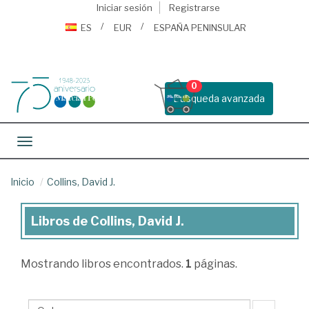
Iniciar sesión
Registrarse
ES
EUR
ESPAÑA PENINSULAR
0
Busqueda avanzada
Toggle navigation
Inicio
Collins, David J.
Libros de Collins, David J.
Libros
de
Mostrando
libros encontrados.
1
páginas.
Collins,
David