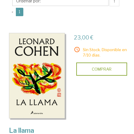
(1934-
↑
2016)
(current)
«
1
23,00 €
Sin Stock. Disponible en
7/10 días.
COMPRAR
La llama