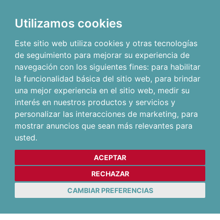
Utilizamos cookies
Este sitio web utiliza cookies y otras tecnologías
de seguimiento para mejorar su experiencia de
navegación con los siguientes fines:
para habilitar
la funcionalidad básica del sitio web
,
para brindar
una mejor experiencia en el sitio web
,
medir su
interés en nuestros productos y servicios y
personalizar las interacciones de marketing
,
para
mostrar anuncios que sean más relevantes para
usted
.
ACEPTAR
RECHAZAR
CAMBIAR PREFERENCIAS