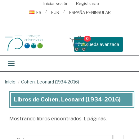
Iniciar sesión
Registrarse
ES
EUR
ESPAÑA PENINSULAR
0
Busqueda avanzada
Toggle navigation
Inicio
Cohen, Leonard (1934-2016)
Libros de Cohen, Leonard (1934-2016)
Libros
de
Mostrando
libros encontrados.
1
páginas.
Cohen,
Leonard