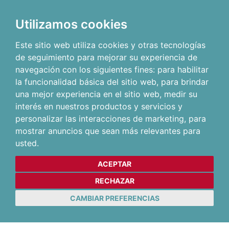
Utilizamos cookies
Este sitio web utiliza cookies y otras tecnologías
de seguimiento para mejorar su experiencia de
navegación con los siguientes fines:
para habilitar
la funcionalidad básica del sitio web
,
para brindar
una mejor experiencia en el sitio web
,
medir su
interés en nuestros productos y servicios y
personalizar las interacciones de marketing
,
para
mostrar anuncios que sean más relevantes para
usted
.
ACEPTAR
RECHAZAR
CAMBIAR PREFERENCIAS