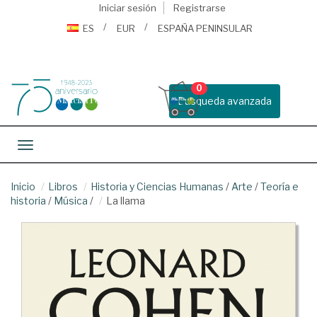
Iniciar sesión
Registrarse
ES
EUR
ESPAÑA PENINSULAR
0
Busqueda avanzada
Toggle navigation
Inicio
Libros
Historia y Ciencias Humanas
/
Arte
/
Teoría e
historia
/
Música
/
La llama