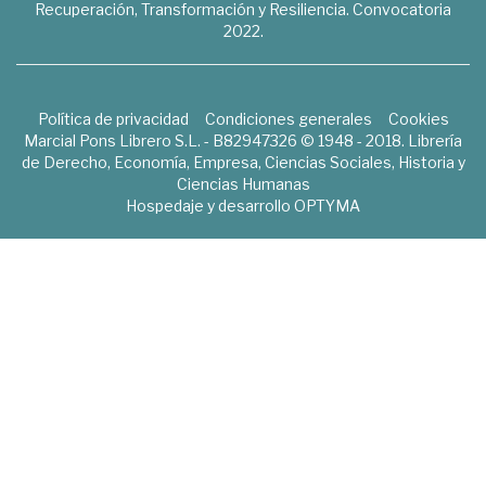
Recuperación, Transformación y Resiliencia. Convocatoria
2022.
Política de privacidad
Condiciones generales
Cookies
Marcial Pons Librero S.L. - B82947326 © 1948 - 2018. Librería
de Derecho, Economía, Empresa, Ciencias Sociales, Historia y
Ciencias Humanas
Hospedaje y desarrollo
OPTYMA