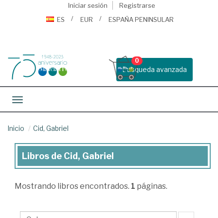
Iniciar sesión
Registrarse
ES
EUR
ESPAÑA PENINSULAR
0
Busqueda avanzada
Toggle navigation
Inicio
Cid, Gabriel
Libros de Cid, Gabriel
Libros
de
Mostrando
libros encontrados.
1
páginas.
Cid,
Gabriel