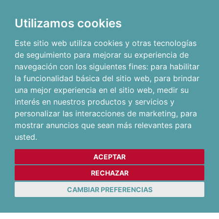
Utilizamos cookies
Este sitio web utiliza cookies y otras tecnologías
de seguimiento para mejorar su experiencia de
navegación con los siguientes fines:
para habilitar
la funcionalidad básica del sitio web
,
para brindar
una mejor experiencia en el sitio web
,
medir su
interés en nuestros productos y servicios y
personalizar las interacciones de marketing
,
para
mostrar anuncios que sean más relevantes para
usted
.
ACEPTAR
RECHAZAR
CAMBIAR PREFERENCIAS