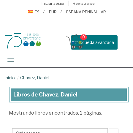
Iniciar sesión
Registrarse
ES
EUR
ESPAÑA PENINSULAR
0
Busqueda avanzada
Toggle navigation
Inicio
Chavez, Daniel
Libros de Chavez, Daniel
Libros
de
Mostrando
libros encontrados.
1
páginas.
Chavez,
Daniel