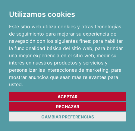
Utilizamos cookies
Este sitio web utiliza cookies y otras tecnologías
de seguimiento para mejorar su experiencia de
navegación con los siguientes fines:
para habilitar
la funcionalidad básica del sitio web
,
para brindar
una mejor experiencia en el sitio web
,
medir su
interés en nuestros productos y servicios y
personalizar las interacciones de marketing
,
para
mostrar anuncios que sean más relevantes para
usted
.
ACEPTAR
RECHAZAR
CAMBIAR PREFERENCIAS