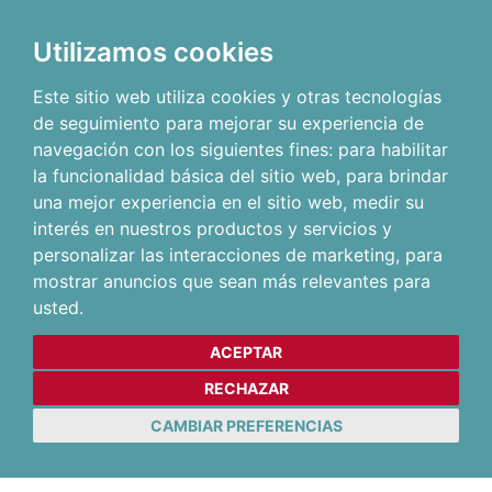
Utilizamos cookies
Este sitio web utiliza cookies y otras tecnologías
de seguimiento para mejorar su experiencia de
navegación con los siguientes fines:
para habilitar
la funcionalidad básica del sitio web
,
para brindar
una mejor experiencia en el sitio web
,
medir su
interés en nuestros productos y servicios y
personalizar las interacciones de marketing
,
para
mostrar anuncios que sean más relevantes para
usted
.
ACEPTAR
RECHAZAR
CAMBIAR PREFERENCIAS