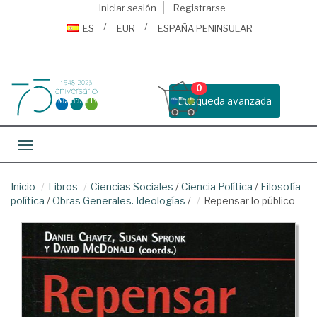
Iniciar sesión
Registrarse
ES
EUR
ESPAÑA PENINSULAR
0
Busqueda avanzada
Toggle navigation
Inicio
Libros
Ciencias Sociales
/
Ciencia Política
/
Filosofía
política
/
Obras Generales. Ideologías
/
Repensar lo público