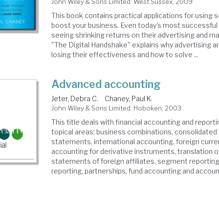
John Wiley & Sons Limited. West Sussex, 2009
This book contains practical applications for using 
boost your business. Even today's most successful
seeing shrinking returns on their advertising and ma
"The Digital Handshake" explains why advertising a
losing their effectiveness and how to solve ...
Advanced accounting
Jeter, Debra C.
Chaney, Paul K.
John Wiley & Sons Limited. Hoboken, 2003
This title deals with financial accounting and reporti
topical areas: business combinations, consolidated 
statements, international accounting, foreign curre
accounting for derivative instruments, translation of
statements of foreign affiliates, segment reporting
reporting, partnerships, fund accounting and accounti