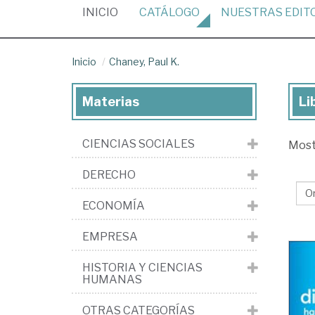
(CURRENT)
INICIO
CATÁLOGO
NUESTRAS
EDIT
Inicio
Chaney, Paul K.
Materias
Li
Lib
de
CIENCIAS SOCIALES
Mos
Ch
Pau
DERECHO
K.
ECONOMÍA
EMPRESA
HISTORIA Y CIENCIAS
HUMANAS
OTRAS CATEGORÍAS