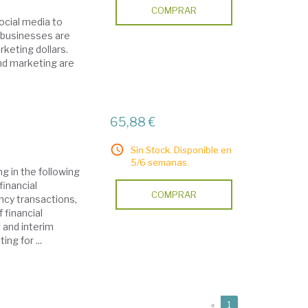
COMPRAR
social media to
 businesses are
rketing dollars.
nd marketing are
65,88 €
Sin Stock. Disponible en
5/6 semanas.
ng in the following
financial
COMPRAR
ncy transactions,
 financial
 and interim
ng for ...
(current)
«
1