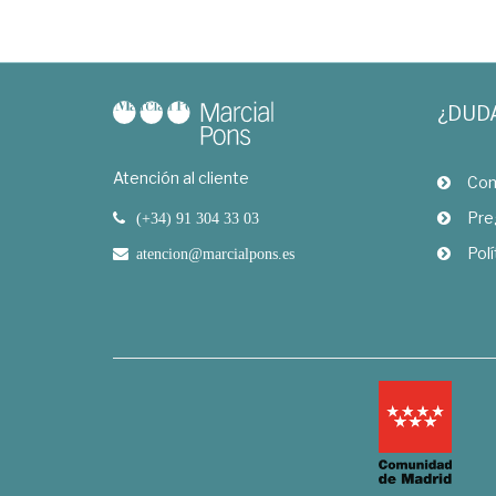
¿DUD
Atención al cliente
Com
Pre
(+34) 91 304 33 03
Polí
atencion@marcialpons.es