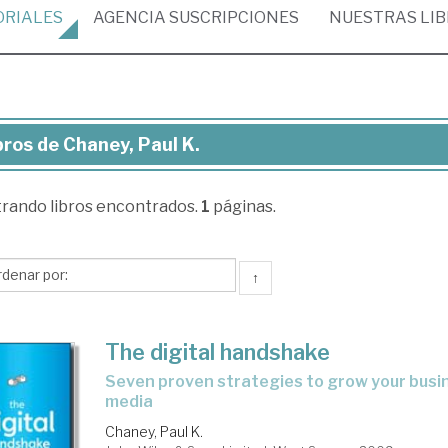
ORIALES
AGENCIA
SUSCRIPCIONES
NUESTRAS
LI
bros de Chaney, Paul K.
ros
trando
libros encontrados.
1
páginas.
aney,
l
↑
The digital handshake
seven proven strategies to grow your business using social
media
Chaney, Paul K.