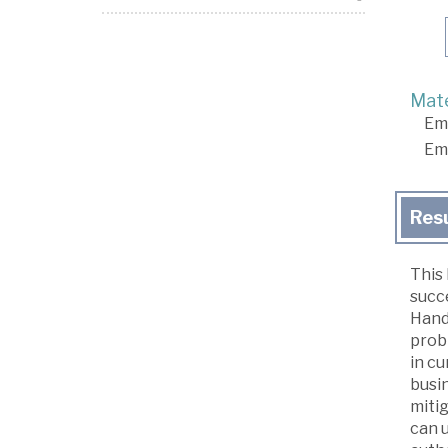
Mate
Em
Em
Res
This 
succe
Hand
probl
in cu
busi
miti
can 