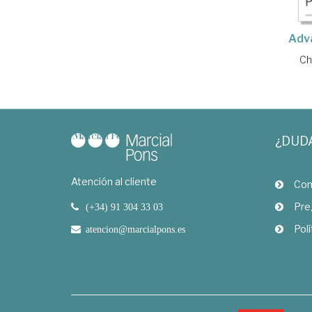
Adv
Ch
¿DUD
Atención al cliente
Com
Pre
(+34) 91 304 33 03
Polí
atencion@marcialpons.es