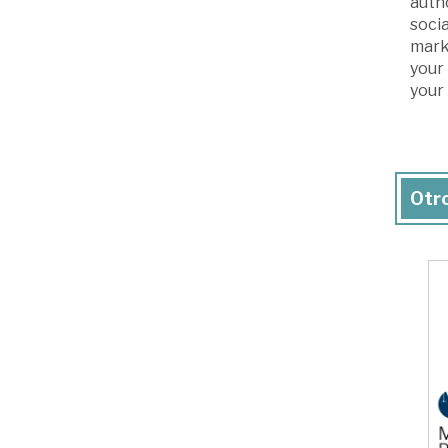
autho
soci
mark
your
your 
Otro