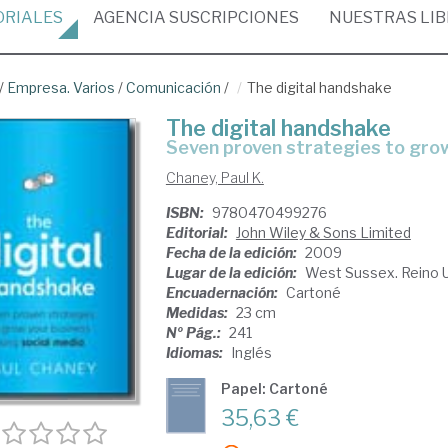
ORIALES
AGENCIA
SUSCRIPCIONES
NUESTRAS
LI
/
Empresa. Varios
/
Comunicación
/
The digital handshake
The digital handshake
seven proven strategies to gro
Chaney, Paul K.
ISBN:
9780470499276
Editorial:
John Wiley & Sons Limited
Fecha de la edición:
2009
Lugar de la edición:
West Sussex. Reino 
Encuadernación:
Cartoné
Medidas:
23 cm
Nº Pág.:
241
Idiomas:
Inglés
Papel: Cartoné
35,63 €