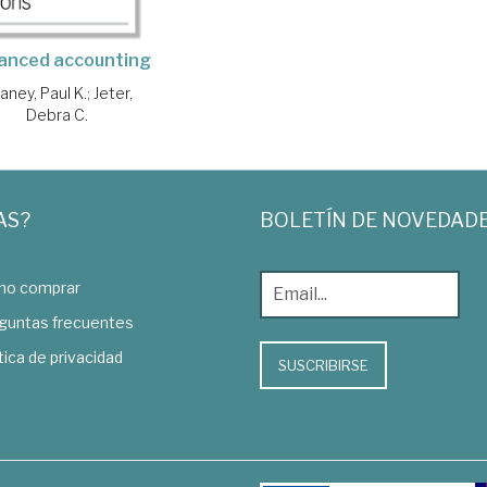
anced accounting
aney, Paul K.
;
Jeter,
Debra C.
AS?
BOLETÍN DE NOVEDAD
o comprar
guntas frecuentes
tica de privacidad
SUSCRIBIRSE