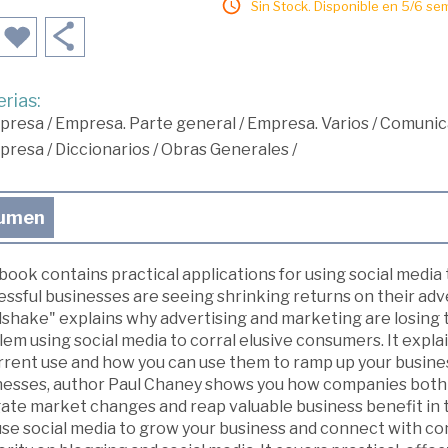
Sin Stock. Disponible en 5/6 se
rias:
presa
/
Empresa. Parte general
/
Empresa. Varios
/
Comunic
presa
/
Diccionarios
/
Obras Generales
/
umen
book contains practical applications for using social media
ssful businesses are seeing shrinking returns on their adve
shake" explains why advertising and marketing are losing t
em using social media to corral elusive consumers. It expla
rrent use and how you can use them to ramp up your busines
nesses, author Paul Chaney shows you how companies both la
gate market changes and reap valuable business benefit in 
use social media to grow your business and connect with co