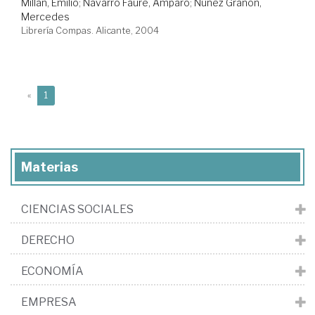
Millán, Emilio
;
Navarro Faure, Amparo
;
Núñez Grañón,
Mercedes
Librería Compas. Alicante, 2004
(current)
«
1
Materias
CIENCIAS SOCIALES
DERECHO
ECONOMÍA
EMPRESA