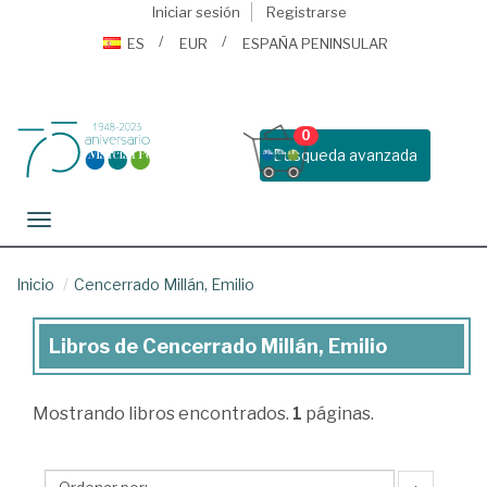
Iniciar sesión
Registrarse
ES
EUR
ESPAÑA PENINSULAR
0
Busqueda avanzada
Toggle navigation
Inicio
Cencerrado Millán, Emilio
Libros de Cencerrado Millán, Emilio
Libros
de
Mostrando
libros encontrados.
1
páginas.
Cencerrado
Millán,