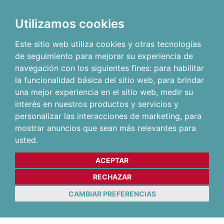
Utilizamos cookies
Este sitio web utiliza cookies y otras tecnologías
de seguimiento para mejorar su experiencia de
navegación con los siguientes fines:
para habilitar
la funcionalidad básica del sitio web
,
para brindar
una mejor experiencia en el sitio web
,
medir su
interés en nuestros productos y servicios y
personalizar las interacciones de marketing
,
para
mostrar anuncios que sean más relevantes para
usted
.
ACEPTAR
RECHAZAR
CAMBIAR PREFERENCIAS