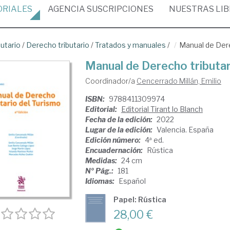
ORIALES
AGENCIA
SUSCRIPCIONES
NUESTRAS
LI
butario
/
Derecho tributario
/
Tratados y manuales
/
Manual de Dere
Manual de Derecho tributar
Coordinador/a
Cencerrado Millán, Emilio
ISBN:
9788411309974
Editorial:
Editorial Tirant lo Blanch
Fecha de la edición:
2022
Lugar de la edición:
Valencia. España
Edición número:
4ª ed.
Encuadernación:
Rústica
Medidas:
24 cm
Nº Pág.:
181
Idiomas:
Español
Papel: Rústica
28,00 €