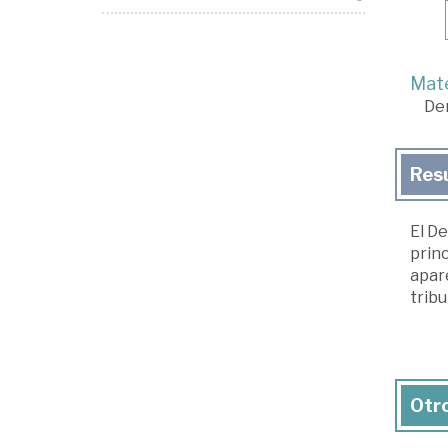
Mate
De
Res
El De
princ
apar
tribu
Otro