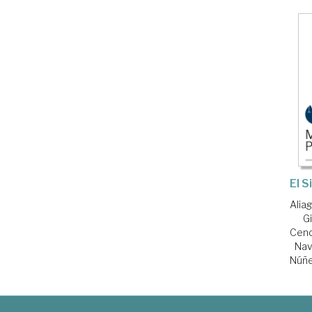
El 
Aliag
G
Cenc
Nav
Núñe