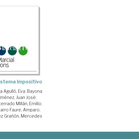
Sistema Impositivo
a Agulló, Eva
;
Bayona
iménez, Juan José
;
errado Millán, Emilio
;
arro Faure, Amparo
;
z Grañón, Mercedes